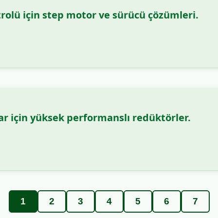
trolü için step motor ve sürücü çözümleri.
r için yüksek performanslı redüktörler.
1
2
3
4
5
6
7