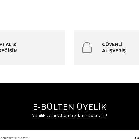
İPTAL &
GÜVENLİ
DEĞİŞİM
ALIŞVERİŞ
E-BÜLTEN ÜYELİK
Yenilik ve fırsatlarımızdan haber alın!
G