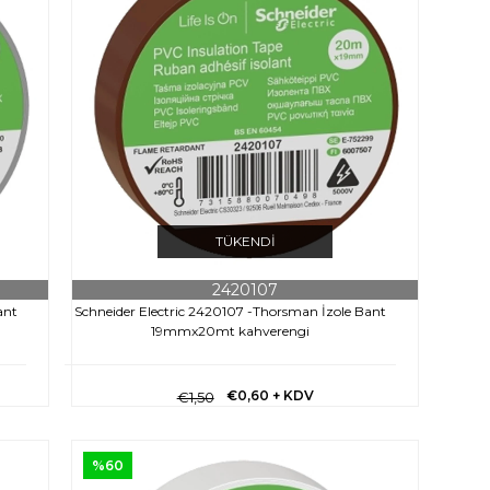
TÜKENDI
2420107
ant
Schneider Electric 2420107 -Thorsman İzole Bant
19mmx20mt kahverengi
€0,60
+ KDV
€1,50
%60