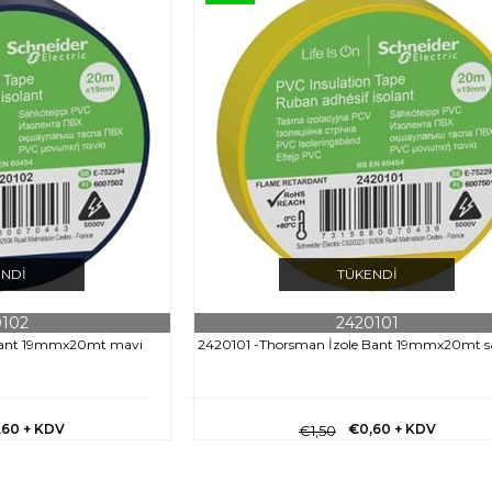
ENDI
TÜKENDI
0102
2420101
 Bant 19mmx20mt mavi
2420101 -Thorsman İzole Bant 19mmx20mt s
,60
+ KDV
€0,60
+ KDV
€1,50