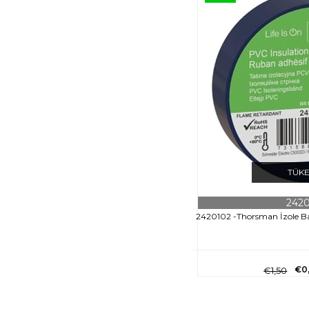
TÜK
242
2420102 -Thorsman İzole
€0
€1,50