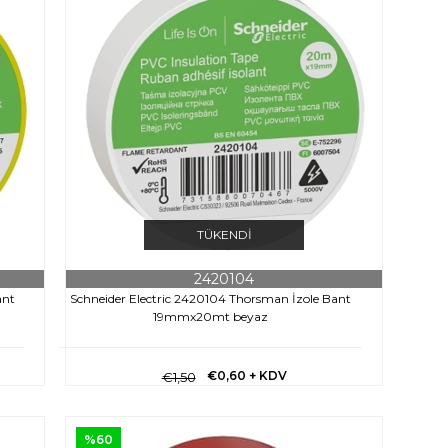
TÜKENDI
2420104
ant
Schneider Electric 2420104 Thorsman İzole Bant
19mmx20mt beyaz
€0,60
+ KDV
€1,50
%60