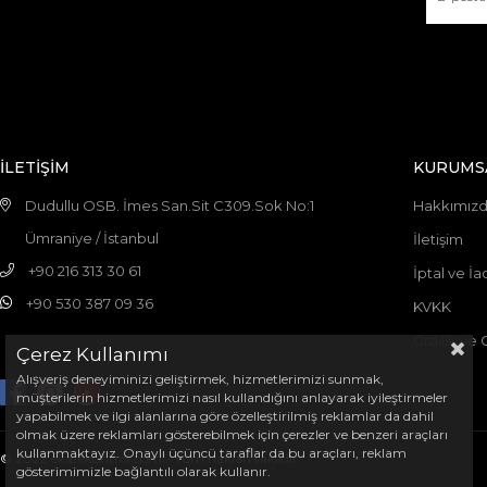
İLETİŞİM
KURUMS
Dudullu OSB. İmes San.Sit C309.Sok No:1
Hakkımız
Ümraniye / İstanbul
İletişim
+90 216 313 30 61
İptal ve İa
+90 530 387 09 36
KVKK
Gizlilik ve
Çerez Kullanımı
Alışveriş deneyiminizi geliştirmek, hizmetlerimizi sunmak,
müşterilerin hizmetlerimizi nasıl kullandığını anlayarak iyileştirmeler
yapabilmek ve ilgi alanlarına göre özelleştirilmiş reklamlar da dahil
olmak üzere reklamları gösterebilmek için çerezler ve benzeri araçları
kullanmaktayız. Onaylı üçüncü taraflar da bu araçları, reklam
© 2022 ekarekontrol.com - Tüm hakları saklıdır.
gösterimimizle bağlantılı olarak kullanır.