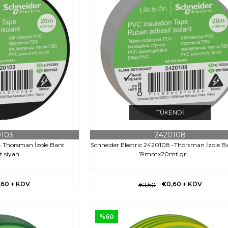
TÜKENDI
0103
2420108
 - Thorsman İzole Bant
Schneider Electric 2420108 -Thorsman İzole B
 siyah
19mmx20mt gri
,60
+ KDV
€0,60
+ KDV
€1,50
%60