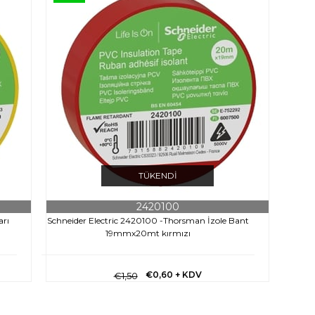
TÜKENDI
2420100
arı
Schneider Electric 2420100 -Thorsman İzole Bant
19mmx20mt kırmızı
€0,60
+ KDV
€1,50