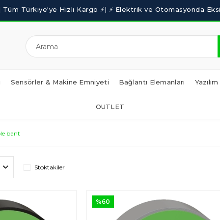
i
Sensörler & Makine Emniyeti
Bağlantı Elemanları
Yazılım
OUTLET
ole bant
Stoktakiler
%60