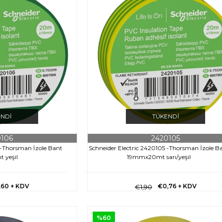
ENDI
TÜKENDI
0106
2420105
 -Thorsman İzole Bant
Schneider Electric 2420105 -Thorsman İzole B
 yeşil
19mmx20mt sarı/yeşil
,60
+ KDV
€0,76
+ KDV
€1,90
%60