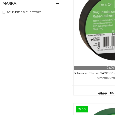
MARKA
SCHNEIDER ELECTRIC
242
Schneider Electric 2420103
19mmx20mt
€0
€1,50
%60