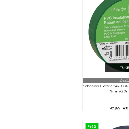
TÜK
242
Schneider Electric 2420106
19mmx20mt
€0
€1,50
%60