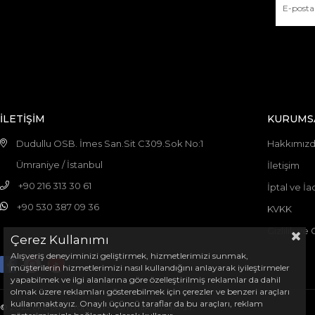
İLETİŞİM
KURUMS
Dudullu OSB. İmes San.Sit C309.Sok No:1
Hakkımız
Ümraniye / İstanbul
İletişim
+90 216 313 30 61
İptal ve İa
+90 530 387 09 36
KVKK
Gizlilik ve
Çerez Kullanımı
Alışveriş deneyiminizi geliştirmek, hizmetlerimizi sunmak,
müşterilerin hizmetlerimizi nasıl kullandığını anlayarak iyileştirmeler
yapabilmek ve ilgi alanlarına göre özelleştirilmiş reklamlar da dahil
olmak üzere reklamları gösterebilmek için çerezler ve benzeri araçları
kullanmaktayız. Onaylı üçüncü taraflar da bu araçları, reklam
© 2022 ekarekontrol.com - Tüm hakları saklıdır.