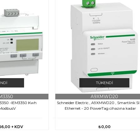
ENDI
TÜKENDI
M3350
A9XMWD20
M3350 -IEM3350 Kwh
Schneider Electric , A9XMWD20 , Smartlink SI
- ModbusV
Ethernet - 20 PowerTag cihazına kadar
66,00
+ KDV
₺0,00