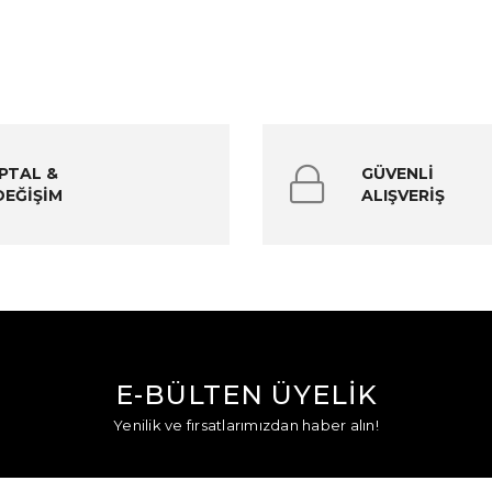
İPTAL &
GÜVENLİ
DEĞİŞİM
ALIŞVERİŞ
E-BÜLTEN ÜYELİK
Yenilik ve fırsatlarımızdan haber alın!