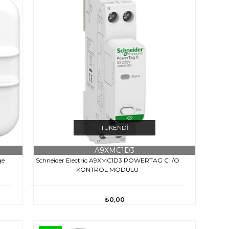
TÜKENDI
A9XMC1D3
ge
Schneider Electric A9XMC1D3 POWERTAG C I/O
KONTROL MODÜLÜ
₺0,00