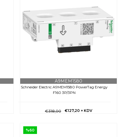
A9MEM1580
Schneider Electric A9MEM1580 PowerTag Energy
F160 3P/3PN
€127,20
+ KDV
€318,00
%60