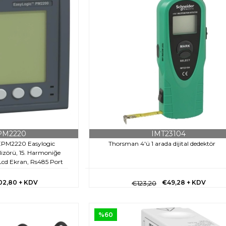
PM2220
IMT23104
SEPM2220 Easylogic
Thorsman 4'ü 1 arada dijital dedektör
lizörü, 15. Harmoniğe
cd Ekran, Rs485 Port
eşme Class 1
02,80
+ KDV
€49,28
+ KDV
€123,20
%60