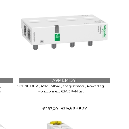
A9MEM1541
,
SCHNEIDER , A9MEM1541 , enerji sensörü, PowerTag
om
Monoconnect 63A 3P+N üst
€114,80
+ KDV
€287,00