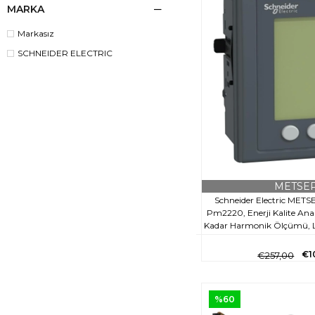
MARKA
Markasız
SCHNEIDER ELECTRIC
METSE
Schneider Electric MET
Pm2220, Enerji Kalite Ana
Kadar Harmonik Ölçümü, L
Üzerinden Haberl
€1
€257,00
%60