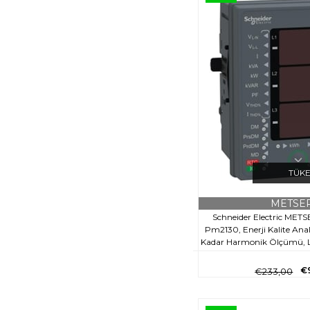
TÜK
METSE
Schneider Electric MET
Pm2130, Enerji Kalite Ana
Kadar Harmonik Ölçümü, L
Üzerinden Haberl
€
€233,00