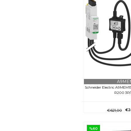
A9ME
Schneider Electric A9MEM
R200 3P
€2
€621,00
%60