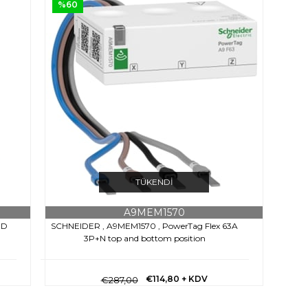
%60
TÜKENDI
A9MEM1570
 D
SCHNEIDER , A9MEM1570 , PowerTag Flex 63A
3P+N top and bottom position
€114,80
+ KDV
€287,00