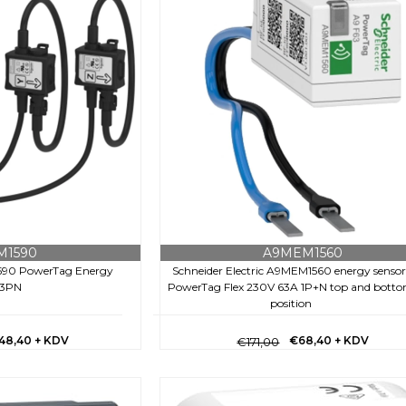
M1590
A9MEM1560
1590 PowerTag Energy
Schneider Electric A9MEM1560 energy sensor
/3PN
PowerTag Flex 230V 63A 1P+N top and bott
position
48,40
+ KDV
€68,40
+ KDV
€171,00