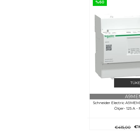
%60
TÜK
A9ME
Schneider Electric A9ME
Ölçer- 125 A 
€1
€415,00