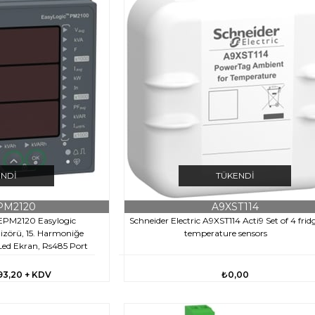
ENDI
TÜKENDI
PM2120
A9XST114
SEPM2120 Easylogic
Schneider Electric A9XST114 Acti9 Set of 4 frid
lizörü, 15. Harmoniğe
temperature sensors
ed Ekran, Rs485 Port
eşme Class 1
93,20
+ KDV
₺0,00