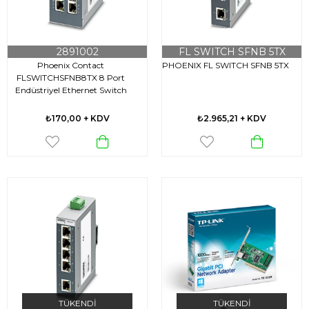
2891002
FL SWITCH SFNB 5TX
Phoenix Contact
PHOENIX FL SWITCH SFNB 5TX
FLSWITCHSFNB8TX 8 Port
Endüstriyel Ethernet Switch
₺170,00
+ KDV
₺2.965,21
+ KDV
TÜKENDI
TÜKENDI