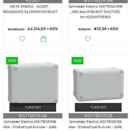
402517
NSYTBS24198
METE ENERJİ , 402517 ,
Schneider Electric NSYTBS24198
160x260x90 ALÜMİNYUM BUAT
ABS box IP66 IK07 RAL7035
Int.H225W175D80
Ext.H241W194D194 Opaque cover
H20
₺2.214,00
+ KDV
€10,36
+ KDV
₺5.535,00
€25,90
%60
%60
TÜKENDI
TÜKENDI
NSYTBS19168
NSYTBS19128
Schneider Electric NSYTBS19168
Schneider Electric NSYTBS19128
Abs - Endüstriyel Kutular - Ip66,
Abs - Endüstriyel Kutular - Ip66,