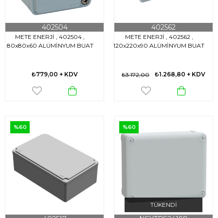
402504
402562
METE ENERJİ , 402504 ,
METE ENERJİ , 402562 ,
80x80x60 ALÜMİNYUM BUAT
120x220x90 ALÜMİNYUM BUAT
₺779,00
+ KDV
₺1.268,80
+ KDV
₺3.172,00
%60
%60
TÜKENDI