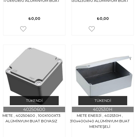
170x190x90 ALÜMİNYUM BUAT
130x230x90 ALÜMİNYUM BUAT
₺0,00
₺0,00
TÜKENDI
TÜKENDI
40250600
402530H
METE , 40250600 , 100X100X73
METE ENERJİ , 402530H ,
ALÜMİNYUM BUAT BOYASIZ
310x400x140 ALÜMİNYUM BUAT
MENTEŞELİ