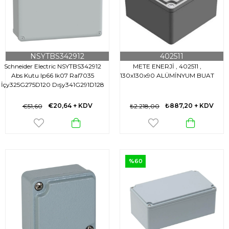
NSYTBS342912
402511
Schneider Electric NSYTBS342912
METE ENERJİ , 402511 ,
Abs Kutu Ip66 Ik07 Ral7035
130x130x90 ALÜMİNYUM BUAT
İçy325G275D120 Dışy341G291D128
Opak Kapak H20
€20,64
+ KDV
₺887,20
+ KDV
€51,60
₺2.218,00
%60