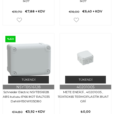
Ik07
Ik07
€7,88
+ KDV
€6,40
+ KDV
€19,70
€16,00
%60
TÜKENDI
TÜKENDI
NSYTBS16128
40201005
Schneider Electric NSYTBS16128
METE ENERJİ , 40201005 ,
ABS kutusu IP66 IK07 RAL7035
110X110X65 TERMOPLASTİK BUAT
DahiliH150W105D80
GRİ
HariciH164W121D87 Opak kapak
H20
€5,92
+ KDV
₺0,00
€14,80