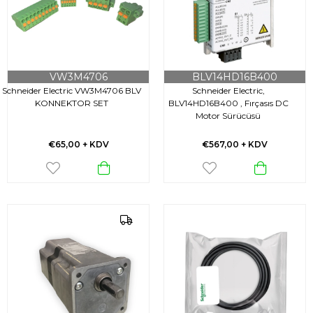
VW3M4706
BLV14HD16B400
Schneider Electric VW3M4706 BLV
Schneider Electric,
KONNEKTOR SET
BLV14HD16B400 , Fırçasıs DC
Motor Sürücüsü
€65,00
+ KDV
€567,00
+ KDV