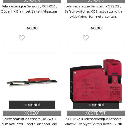
XCSZ03
XCSZ02
Telemecanique Sensors , XCSZ03 ,
telemecanique Sensors , XCSZ02 ,
Güvenlik Emniyet Şalteri Aksesuarı
Safety switches XCS, actuator with
wide fixing, for metal switch.
₺0,00
₺0,00
TÜKENDI
TÜKENDI
XCSZ01
XCSTE7311
Telemecanique Sensors , XCSZ01
XCSTE7311 Telemecanique Sensors
,düz aktüatör - metal anahtar için.
Plastik Emniyet Şalteri Xcste - 2 Nk