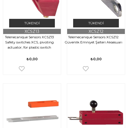
TÜKENDI
TÜKENDI
XCSZ13
XCSZ12
Telenecanique Sensors XCSZ13
Telemecanique Sensors XCSZ12
Safety switches XCS, pivoting
Güvenlik Emniyet Şalteri Aksesuarı
actuator, for plastic switch
₺0,00
₺0,00