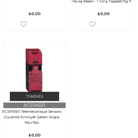
- Yavaş Kesen - 1 Giriş Tapped Pg 11
- 24 V
₺0,00
₺0,00
TÜKENDI
XCSPA591
XCSPA591 Telemecanique Sensors
Güvenlik Emniyet Şalteri Xcspa
1Nc+1No
₺0,00