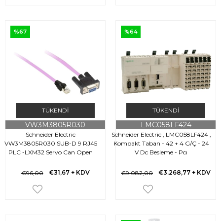
%67
%64
TÜKENDI
TÜKENDI
VW3M3805R030
LMC058LF424
Schneider Electric
Schneider Electric , LMC058LF424 ,
VW3M3805R030 SUB-D 9 RJ45
Kompakt Taban - 42 + 4 G/Ç - 24
PLC -LXM32 Servo Can Open
V Dc Besleme - Pcı
haberleşme kablosu 3m
€31,67
+ KDV
€3.268,77
+ KDV
€96,00
€9.082,00