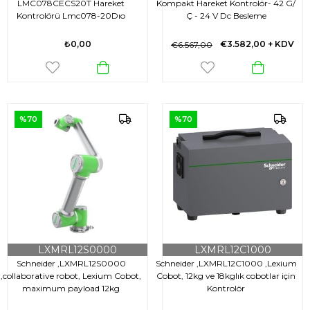
LMC078CECS20T Hareket
Kompakt Hareket Kontrolör- 42 G/
Kontrolörü Lmc078-20Dıo
Ç - 24 V Dc Besleme
Transistör Sercos Kompakt
Ethernet Canopen 24Vdc
₺0,00
€3.582,00
+ KDV
€6.567,00
%70
%70
LXMRL12S0000
LXMRL12C1000
Schneider ,LXMRL12S0000
Schneider ,LXMRL12C1000 ,Lexium
,collaborative robot, Lexium Cobot,
Cobot, 12kg ve 18kglık cobotlar için
maximum payload 12kg
Kontrolör