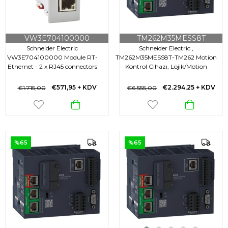
VW3E704100000
TM262M35MESS8T
Schneider Electric
Schneider Electric ,
VW3E704100000 Module RT-
TM262M35MESS8T-TM262 Motion
Ethernet - 2 x RJ45 connectors
Kontrol Cihazı, Lojik/Motion
Kontrol Cihazı Modicon
M262,Tm262M..., 3Ns/İnst 16 Ax.
€571,95
+ KDV
€2.294,25
+ KDV
€1.715,00
€6.555,00
Eth. Sercos 3
%65
%65