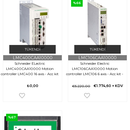
%66
TÜKENDI
TÜKENDI
LMC400CAA10000
LMC106CAA10000
Schneider ELectric
Schneider Electric
LMC400CAA10000 Motion
LMC106CAA10000 Motion
controller LMC400 16 axis - Acc kit
controller LMC106 6 axis - Acc kit -
Basic
₺0,00
€1.774,60
+ KDV
€5.220,00
%67