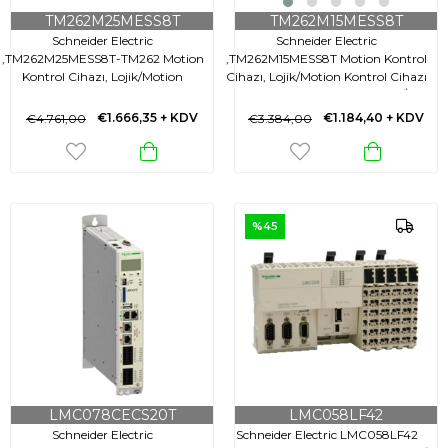
TM262M25MESS8T
TM262M15MESS8T
Schneider Electric
Schneider Electric
,TM262M25MESS8T-TM262 Motion
,TM262M15MESS8T Motion Kontrol
Kontrol Cihazı, Lojik/Motion
Cihazı, Lojik/Motion Kontrol Cihazı
Kontrol Cihazı Modicon
Modicon M262,Tm262M..., 5Ns/İnst
M262,Tm262M..., 3Ns/İnst 8 Ax.
4 Ax. Eth. Sercos 3
€1.666,35
+ KDV
€1.184,40
+ KDV
€4.761,00
€3.384,00
Eth. Sercos 3
%45
LMC078CECS20T
LMC058LF42
Schneider Electric
Schneider Electric LMC058LF42