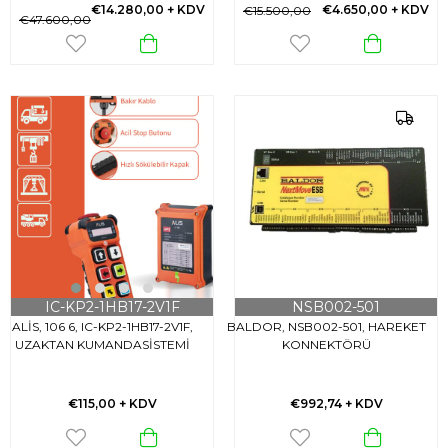
€14.280,00
+ KDV
€4.650,00
+ KDV
€15.500,00
€47.600,00
IC-KP2-1HB17-2V1F
NSB002-501
ALİS, 106 6, IC-KP2-1HB17-2V1F,
BALDOR, NSB002-501, HAREKET
UZAKTAN KUMANDASİSTEMİ
KONNEKTÖRÜ
€115,00
+ KDV
€992,74
+ KDV