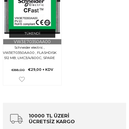
TÜKENDI
VW3E70350AA00
Schneider electric ,
VW3E70350AA00 , FLASHDISK
512 MB, LMC3/4/600C, SPARE
PAR
€29,00
+ KDV
€88,00
10000 TL ÜZERİ
ÜCRETSİZ KARGO