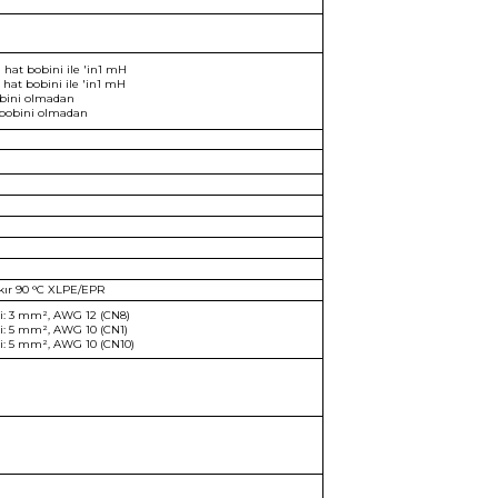
i hat bobini ile 'in1 mH
i hat bobini ile 'in1 mH
bobini olmadan
t bobini olmadan
kır 90 °C XLPE/EPR
si: 3 mm², AWG 12 (CN8)
i: 5 mm², AWG 10 (CN1)
si: 5 mm², AWG 10 (CN10)