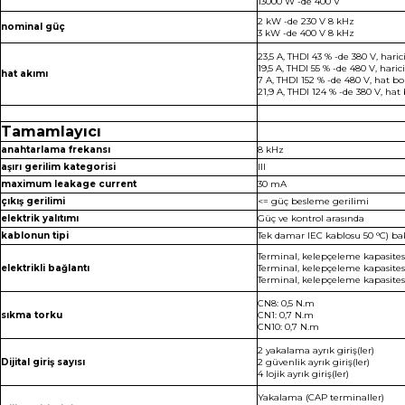
13000 W -de 400 V
2 kW -de 230 V 8 kHz
nominal güç
3 kW -de 400 V 8 kHz
23,5 A, THDI 43 % -de 380 V, haric
19,5 A, THDI 55 % -de 480 V, haric
hat akımı
7 A, THDI 152 % -de 480 V, hat 
21,9 A, THDI 124 % -de 380 V, ha
Tamamlayıcı
anahtarlama frekansı
8 kHz
aşırı gerilim kategorisi
III
maximum leakage current
30 mA
çıkış gerilimi
<= güç besleme gerilimi
elektrik yalıtımı
Güç ve kontrol arasında
kablonun tipi
Tek damar IEC kablosu 50 °C) ba
Terminal, kelepçeleme kapasite
elektrikli bağlantı
Terminal, kelepçeleme kapasites
Terminal, kelepçeleme kapasite
CN8: 0,5 N.m
sıkma torku
CN1: 0,7 N.m
CN10: 0,7 N.m
2 yakalama ayrık giriş(ler)
Dijital giriş sayısı
2 güvenlik ayrık giriş(ler)
4 lojik ayrık giriş(ler)
Yakalama (CAP terminaller)