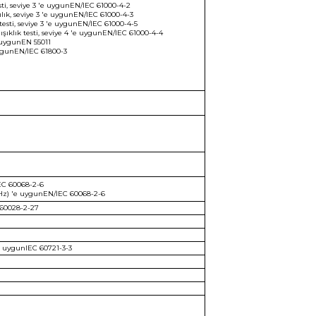
esti, seviye 3 'e uygunEN/IEC 61000-4-2
lık, seviye 3 'e uygunEN/IEC 61000-4-3
 testi, seviye 3 'e uygunEN/IEC 61000-4-5
ışıklık testi, seviye 4 'e uygunEN/IEC 61000-4-4
e uygunEN 55011
uygunEN/IEC 61800-3
IEC 60068-2-6
 Hz) 'e uygunEN/IEC 60068-2-6
 60028-2-27
'e uygunIEC 60721-3-3