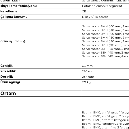
durum LED'i
Servo sürücü gerilimi: 1 LED (kır
sinyalleme fonksiyonu
Hataların ekranı 7 segment
İşaretleme
CE
Çalışma konumu
Dikey +/- 10 derece
Servo motor BMH (100 mm, 3 mot
Servo motor BMH (140 mm, 3 mot
Servo motor BMH (190 mm, 1 mot
Servo motor BMH (190 mm, 2 mot
ürün uyumluluğu
Servo motor BMH (190 mm, 3 mot
Servo motor BMH (205 mm, 3 mot
Servo motor BSH (140 mm, 2 mot
Servo motor BSH (140 mm, 3 moto
Servo motor BSH (140 mm, 4 mot
Genişlik
68 mm
Yükseklik
270 mm
Derinlik
237 mm
Ürün ağırlığı
2,7 kg
Ortam
Iletimli EMC, sınıf A grup 1 'e 
Iletimli EMC, sınıf A grup 2 'e 
Iletimli EMC, ortam 2 kategori 
Iletimli EMC, kategori C2 'e uy
Iletimli EMC, ortam 1 ve 2 'e u