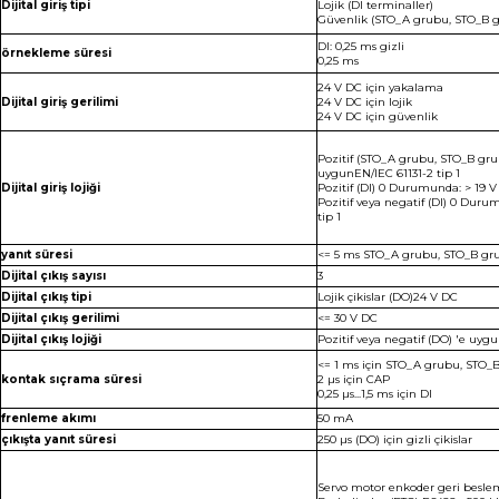
Dijital giriş tipi
Lojik (DI terminaller)
Güvenlik (STO_A grubu, STO_B g
DI: 0,25 ms gizli
örnekleme süresi
0,25 ms
24 V DC için yakalama
Dijital giriş gerilimi
24 V DC için lojik
24 V DC için güvenlik
Pozitif (STO_A grubu, STO_B gr
uygunEN/IEC 61131-2 tip 1
Dijital giriş lojiği
Pozitif (DI) 0 Durumunda: > 19 V
Pozitif veya negatif (DI) 0 Dur
tip 1
yanıt süresi
<= 5 ms STO_A grubu, STO_B gr
Dijital çıkış sayısı
3
Dijital çıkış tipi
Lojik çikislar (DO)24 V DC
Dijital çıkış gerilimi
<= 30 V DC
Dijital çıkış lojiği
Pozitif veya negatif (DO) 'e uyg
<= 1 ms için STO_A grubu, STO_
kontak sıçrama süresi
2 µs için CAP
0,25 µs...1,5 ms için DI
frenleme akımı
50 mA
çıkışta yanıt süresi
250 µs (DO) için gizli çikislar
Servo motor enkoder geri besle