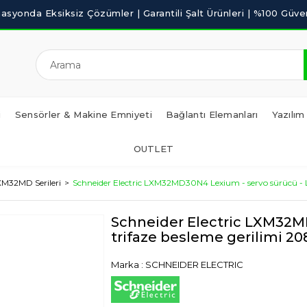
i
Sensörler & Makine Emniyeti
Bağlantı Elemanları
Yazılım
OUTLET
M32MD Serileri
Schneider Electric LXM32MD30N4 Lexium - servo sürücü - L
Schneider Electric LXM32MD
trifaze besleme gerilimi 20
Marka
:
SCHNEIDER ELECTRIC