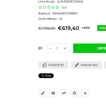
(LXM32MD30N4)
0.0
Barkod
:
3606480076893
Stok Miktarı
:
23
€619,40
€1.793,00
+ KDV
%
65
İndir
01
TAVSIYE ET
YORUM YAZ