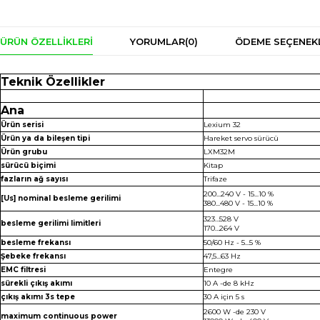
ÜRÜN ÖZELLIKLERI
YORUMLAR
(0)
ÖDEME SEÇENEK
Teknik Özellikler
Ana
Ürün serisi
Lexium 32
Ürün ya da bileşen tipi
Hareket servo sürücü
Ürün grubu
LXM32M
sürücü biçimi
Kitap
fazların ağ sayısı
Trifaze
200...240 V - 15...10 %
[Us] nominal besleme gerilimi
380...480 V - 15...10 %
323…528 V
besleme gerilimi limitleri
170…264 V
besleme frekansı
50/60 Hz - 5...5 %
Şebeke frekansı
47,5...63 Hz
EMC filtresi
Entegre
sürekli çıkış akımı
10 A -de 8 kHz
çıkış akımı 3s tepe
30 A için 5 s
2600 W -de 230 V
maximum continuous power