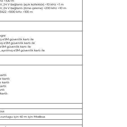
kHz <100 m
, 24 V bağlantı (açık kollektör) <10 kHz <1 m
 V, 24 V bağlantı (itme-çekme) <200 kHz <10 m
RS422 <1000 kHz <100 m
egre
ış eSM güvenlik kartı ile
ış eSM güvenlik kartı ile
 eSM güvenlik kartı ile
 ayrılmış eSM güvenlik kartı ile
artlı
 kartlı
 kartlı
artlı
rtlı
kartlı
dbus
 uzunlugu için 40 m için Modbus