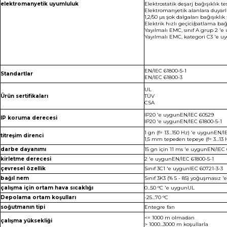
elektromanyetik uyumluluk
Elektrostatik deşarj bağışıklık t
Elektromanyetik alanlara duyarlı
1,2/50 µs şok dalgaları bağışıklık
Elektrik hızlı geçici/patlama bağ
Yayılmalı EMC, sınıf A grup 2 '
Yayılmalı EMC, kategori C3 'e 
EN/IEC 61800-5-1
Standartlar
EN/IEC 61800-3
UL
Ürün sertifikaları
TÜV
CSA
IP20 'e uygunEN/IEC 60529
IP koruma derecesi
IP20 'e uygunEN/IEC 61800-5-1
1 gn (f= 13…150 Hz) 'e uygunEN/
titreşim direnci
1,5 mm tepeden tepeye (f= 3…13
darbe dayanımı
15 gn için 11 ms 'e uygunEN/IEC
kirletme derecesi
2 'e uygunEN/IEC 61800-5-1
çevresel özellik
Sınıf 3C1 'e uygunIEC 60721-3-3
bağıl nem
Sınıf 3K3 (% 5 - 85) yoğuşmasız 
çalışma için ortam hava sıcaklığı
0…50 °C 'e uygunUL
Depolama ortam koşulları
-25…70 °C
soğutmanın tipi
Entegre fan
<= 1000 m olmadan
çalışma yüksekliği
> 1000...3000 m koşullarla