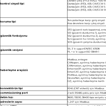
Darbeli çıkış (PTO) RS422 <500 
kontrol sinyali tipi
Darbe/yön (P/D), A/B, CW/CCW 5 V
Darbe/yön (P/D), A/B, CW/CCW 5
Darbe/yön (P/D), A/B, CW/CCW 
Ters polariteye karşı: giriş sinyali
koruma tipi
Kısa devrelere karşı: çıkış sinyali
STO (güvenli tork kapatma), ent
SS1 (güvenli durdurma 1), ayrılm
güvenlik fonksiyonu
SS2 (güvenli durdurma 2), ayrılm
SLS (güvenli hız limiti), ayrılmış
SOS (güvenli çalışma durdurma),
SIL 3 'e uygunEN/IEC 61508
güvenlik seviyesi
PL = e 'e uygunISO 13849-1
Modbus, entegre
CANopen, ayrılmış haberleşme k
CANmotion, ayrılmış haberleşme
Ethernet/IP, ayrılmış haberleşme
haberleşme arayüzü
EtherCAT, ayrılmış haberleşme k
Profibus, ayrılmış haberleşme ka
DeviceNet, ayrılmış haberleşme 
G/Ç, ayrılmış haberleşme kartlı
konnektörün tipi
RJ45 (CN7 etiketli) için Modbus
commissioning port
2 telli RS485 çoklu priz için Mo
iletim hızı
9600, 19200, 38400 bps veriyolu
adreslerin sayısı
1…247 için Modbus