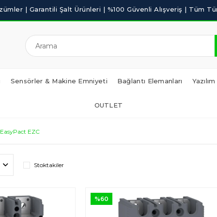
i
Sensörler & Makine Emniyeti
Bağlantı Elemanları
Yazılım
OUTLET
EasyPact EZC
Stoktakiler
%60