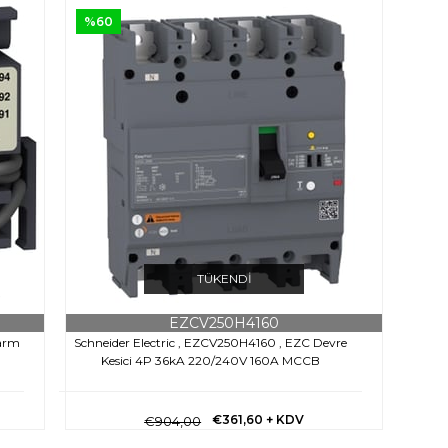
%60
TÜKENDI
EZCV250H4160
larm
Schneider Electric , EZCV250H4160 , EZC Devre
Kesici 4P 36kA 220/240V 160A MCCB
€361,60
+ KDV
€904,00