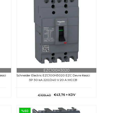
EZC100H3020
esici
Schneider Electric EZC100H3020 EZC Devre Kesici
3P 30 kA 220/240 V 20 A MCCB
€43,76
+ KDV
€109,40
%60