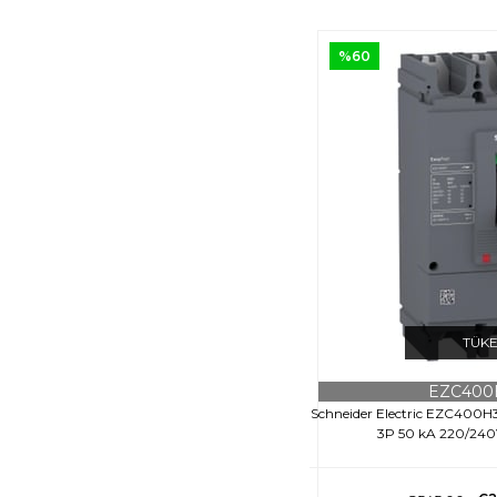
%60
TÜK
EZC400
Schneider Electric EZC400H
3P 50 kA 220/24