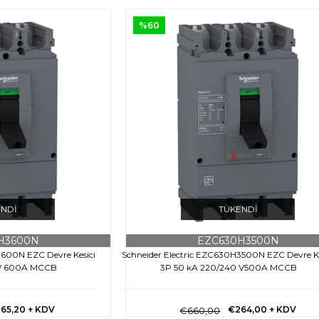
%60
ENDI
TÜKENDI
H3600N
EZC630H3500N
3600N EZC Devre Kesici
Schneider Electric EZC630H3500N EZC Devre Ke
0V 600A MCCB
3P 50 kA 220/240 V500A MCCB
65,20
+ KDV
€264,00
+ KDV
€660,00