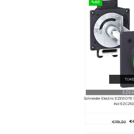
%60
TÜK
EZE
Schneider Electric EZEROTE
Kol EZC250 
€4
€119,30