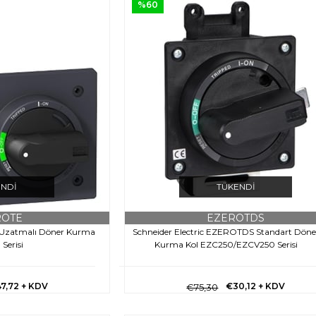
%60
ENDI
TÜKENDI
ROTE
EZEROTDS
 Uzatmalı Döner Kurma
Schneider Electric EZEROTDS Standart Döne
Serisi
Kurma Kol EZC250/EZCV250 Serisi
7,72
+ KDV
€30,12
+ KDV
€75,30