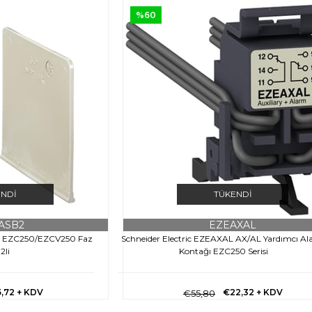
%60
ENDI
TÜKENDI
ASB2
EZEAXAL
B2 EZC250/EZCV250 Faz
Schneider Electric EZEAXAL AX/AL Yardımcı A
2li
Kontağı EZC250 Serisi
5,72
+ KDV
€22,32
+ KDV
€55,80