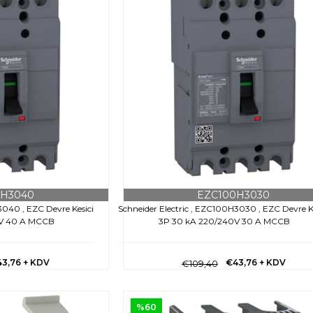
0H3040
EZC100H3030
3040 , EZC Devre Kesici
Schneider Electric , EZC100H3030 , EZC Devre K
0V 40 A MCCB
3P 30 kA 220/240V 30 A MCCB
43,76
+ KDV
€43,76
+ KDV
€109,40
%60