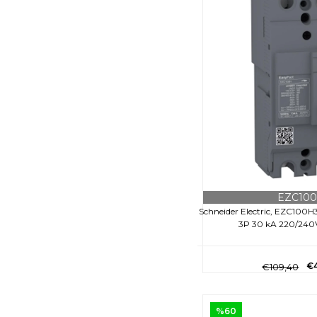
EZC10
Schneider Electric, EZC100H
3P 30 kA 220/24
€
€109,40
%60