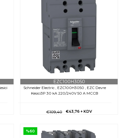
EZC100H3050
esici
Schneider Electric , EZC100H3050 , EZC Devre
Kesici3P 30 kA 220/240V 50 A MCCB
€43,76
+ KDV
€109,40
%60