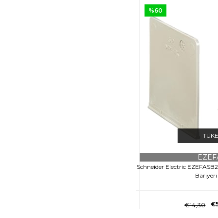
%60
TÜK
EZEF
Schneider Electric EZEFAS
Bariyeri 
€
€14,30