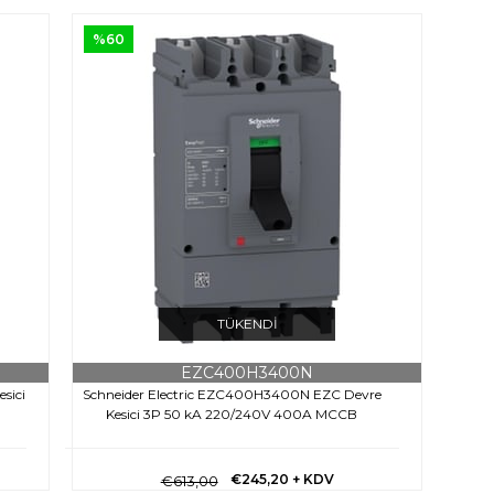
%60
TÜKENDI
EZC400H3400N
sici
Schneider Electric EZC400H3400N EZC Devre
Kesici 3P 50 kA 220/240V 400A MCCB
€245,20
+ KDV
€613,00