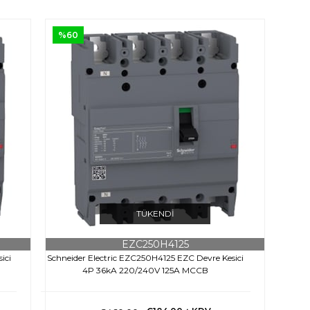
%60
TÜKENDI
EZC250H4125
ici
Schneider Electric EZC250H4125 EZC Devre Kesici
4P 36kA 220/240V 125A MCCB