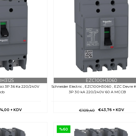
0H3125
EZC100H3060
ici 3P 36 Ka 220/240V
Schneider Electric , EZC100H3060 , EZC Devre K
ccb
3P 30 kA 220/240V 60 A MCCB
74,00
+ KDV
€43,76
+ KDV
€109,40
%60