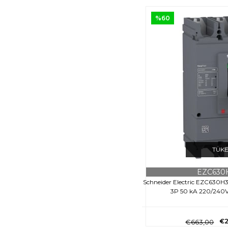
%60
TÜK
EZC630
Schneider Electric EZC630H
3P 50 kA 220/24
€2
€663,00