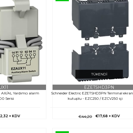
TÜKENDI
UX11
EZETSHD3PN
 , AX/AL Yardımcı alarm
Schneider Electric EZETSHD3PN Terminal ekranı
0 Serisi
kutuplu - EZC250 / EZCV250 içi
2,32
+ KDV
€17,68
+ KDV
€44,20