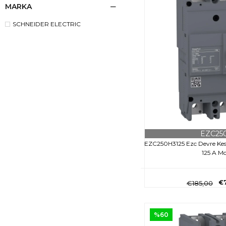
MARKA
SCHNEIDER ELECTRIC
EZC25
EZC250H3125 Ezc Devre Kes
125 A M
€
€185,00
%60