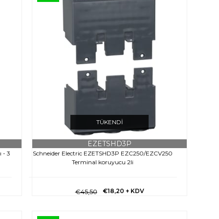
TÜKENDI
EZETSHD3P
 - 3
Schneider Electric EZETSHD3P EZC250/EZCV250
Terminal koruyucu 2li
€18,20
+ KDV
€45,50