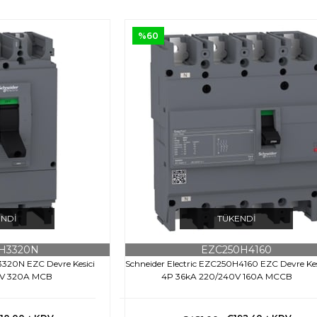
%60
ENDI
TÜKENDI
H3320N
EZC250H4160
3320N EZC Devre Kesici
Schneider Electric EZC250H4160 EZC Devre Kes
0V 320A MCB
4P 36kA 220/240V 160A MCCB