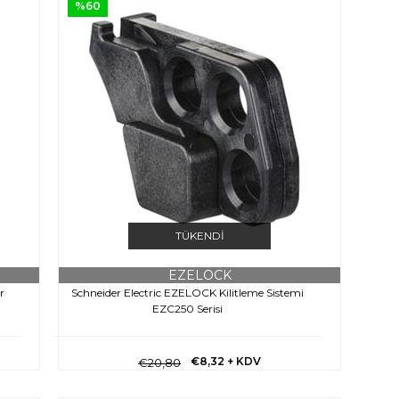
%60
TÜKENDI
EZELOCK
r
Schneider Electric EZELOCK Kilitleme Sistemi
EZC250 Serisi
€8,32
+ KDV
€20,80