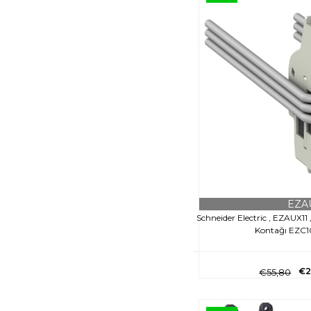
EZA
Schneider Electric , EZAUX11
Kontağı EZC10
€2
€55,80