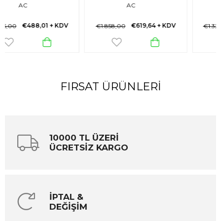
AC
690V AC
€619,64
+ KDV
€442,60
+ KDV
€1.858,00
€1.328,00
FIRSAT ÜRÜNLERI
10000 TL ÜZERİ
ÜCRETSİZ KARGO
İPTAL &
DEĞİŞİM