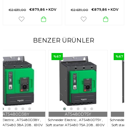
€879,86
+ KDV
€879,86
+ KDV
€2.639,00
€2.639,00
BENZER ÜRÜNLER
%67
%67
ATS480D75Y
ATS480D32Y
Schneider Electric , ATS480D75Y ,
Schneider Electric , ATS480D32Y ,
Soft starter ATS480 75A 208...690V
Soft starter ATS480 32A 208 to