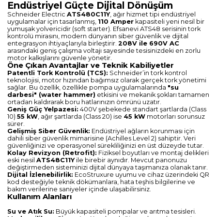
Endüstriyel Güçte Dijital Dönüşüm
Schneider Electric
ATS480C11Y
, ağır hizmet tipi endüstriyel
uygulamalar için tasarlanmış,
110 Amper
kapasiteli yeni nesil bir
yumuşak yolvericidir (soft starter). Efsanevi ATS48 serisinin tork
kontrolü mirasını, modern dünyanın siber güvenlik ve dijital
entegrasyon ihtiyaçlarıyla birleştirir.
208V ile 690V AC
arasındaki geniş çalışma voltajı sayesinde tesisinizdeki en zorlu
motor kalkışlarını güvenle yönetir.
Öne Çıkan Avantajlar ve Teknik Kabiliyetler
Patentli Tork Kontrolü (TCS):
Schneider’in tork kontrol
teknolojisi, motor hızından bağımsız olarak gerçek tork yönetimi
sağlar. Bu özellik, özellikle pompa uygulamalarında
"su
darbesi" (water hammer)
etkisini ve mekanik şokları tamamen
ortadan kaldırarak boru hatlarınızın ömrünü uzatır.
Geniş Güç Yelpazesi:
400V şebekede standart şartlarda (Class
10)
55 kW
, ağır şartlarda (Class 20) ise
45 kW
motorları sorunsuz
sürer.
Gelişmiş Siber Güvenlik:
Endüstriyel ağların korunması için
dahili siber güvenlik mimarisine (Achilles Level 2) sahiptir. Veri
güvenliğinizi ve operasyonel sürekliliğinizi en üst düzeyde tutar.
Kolay Revizyon (Retrofit):
Fiziksel boyutları ve montaj delikleri
eski nesil
ATS48C11Y
ile birebir aynıdır. Mevcut panonuzu
değiştirmeden sisteminizi dijital dünyaya taşımanıza olanak tanır.
Dijital İzlenebilirlik:
EcoStruxure uyumu ve cihaz üzerindeki QR
kod desteğiyle teknik dökümanlara, hata teşhis bilgilerine ve
bakım verilerine saniyeler içinde ulaşabilirsiniz.
Kullanım Alanları
Su ve Atık Su:
Büyük kapasiteli pompalar ve arıtma tesisleri.