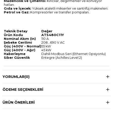
Madencilik ve Çimento:
Kırıcılar, değirmenler ve konveyör
hatları.
Gıda ve İçecek:
Yüksek ataletli mikserler ve santrifüj makineleri.
Petrol ve Gaz:
Kompresörler ve transfer pompaları.
Teknik Detay
Değer
Ürün Kodu
ATS480C11Y
Nominal Akım (In)
110 A
Şebeke Gerilimi
208...690 V AC
Güç (400V - Normal)
55 kW
Güç (400V - Ağır)
45 kW
Haberleşme
Dahili Modbus Seri (Ethernet Opsiyonlu)
Siber Güvenlik
Entegre (Achilles Level 2)
YORUMLAR
(0)
ÖDEME SEÇENEKLERI
ÜRÜN ÖNERILERI