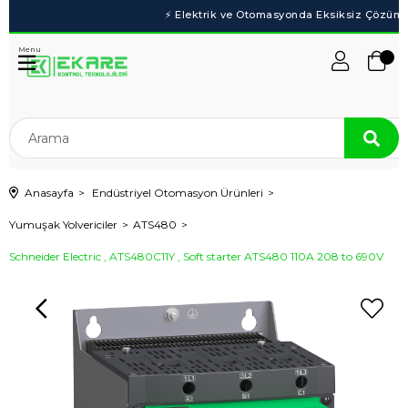
Menu
Anasayfa
Endüstriyel Otomasyon Ürünleri
Yumuşak Yolvericiler
ATS480
Schneider Electric , ATS480C11Y , Soft starter ATS480 110A 208 to 690V