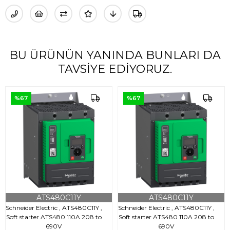
BU ÜRÜNÜN YANINDA BUNLARI DA
TAVSIYE EDIYORUZ.
%67
%67
ATS480C11Y
ATS480C11Y
Schneider Electric , ATS480C11Y ,
Schneider Electric , ATS480C11Y ,
Soft starter ATS480 110A 208 to
Soft starter ATS480 110A 208 to
690V
690V