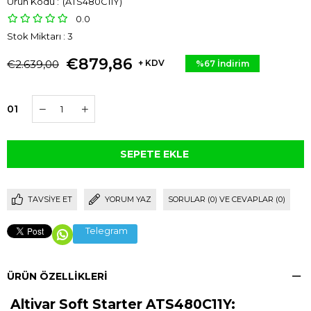
(ATS480C11Y)
0.0
Stok Miktarı
:
3
€879,86
€2.639,00
+ KDV
%
67
İndirim
01
TAVSIYE ET
YORUM YAZ
SORULAR (0) VE CEVAPLAR (0)
Telegram
ÜRÜN ÖZELLIKLERI
Altivar Soft Starter ATS480C11Y: